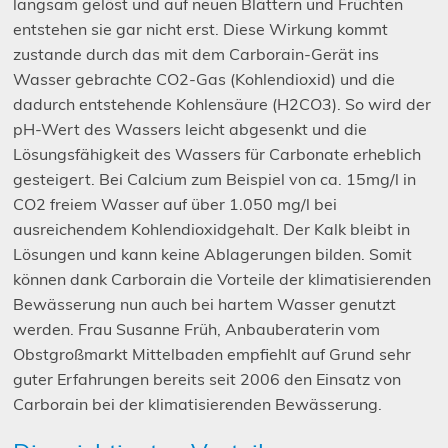
langsam gelöst und auf neuen Blättern und Früchten
entstehen sie gar nicht erst. Diese Wirkung kommt
zustande durch das mit dem Carborain-Gerät ins
Wasser gebrachte CO
2
-Gas (Kohlendioxid) und die
dadurch entstehende Kohlensäure (H
2
CO
3
). So wird der
pH-Wert des Wassers leicht abgesenkt und die
Lösungsfähigkeit des Wassers für Carbonate erheblich
gesteigert. Bei Calcium zum Beispiel von ca. 15mg/l in
CO
2
freiem Wasser auf über 1.050 mg/l bei
ausreichendem Kohlendioxidgehalt. Der Kalk bleibt in
Lösungen und kann keine Ablagerungen bilden. Somit
können dank Carborain die Vorteile der klimatisierenden
Bewässerung nun auch bei hartem Wasser genutzt
werden. Frau Susanne Früh, Anbauberaterin vom
Obstgroßmarkt Mittelbaden empfiehlt auf Grund sehr
guter Erfahrungen bereits seit 2006 den Einsatz von
Carborain bei der klimatisierenden Bewässerung.