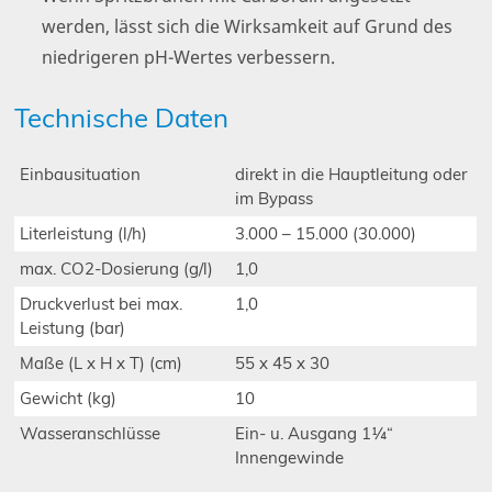
werden, lässt sich die Wirksamkeit auf Grund des
niedrigeren pH-Wertes verbessern.
Technische Daten
Einbausituation
direkt in die Hauptleitung oder
im Bypass
Literleistung (l/h)
3.000 – 15.000 (30.000)
max. CO2-Dosierung (g/l)
1,0
Druckverlust bei max.
1,0
Leistung (bar)
Maße (L x H x T) (cm)
55 x 45 x 30
Gewicht (kg)
10
Wasseranschlüsse
Ein- u. Ausgang 1¼“
Innengewinde