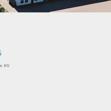
G
o. KG