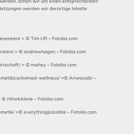
werden, bitten wir um einen entsprechenden
etzungen werden wir derartige Inhalte
esereien/ = © Tim UR – Fotolia.com
ereien/ = © andrewhagen – Fotolia.com
rtschaft/ = © mahey – Fotolia.com
osmetik/carbomed-wellness/ =© Ariwasabi –
= © iWorkAlone – Fotolia.com
metik/ =© everythingpossible – Fotolia.com