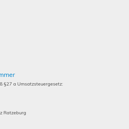
ummer
ß §27 a Umsatzsteuergesetz:
tz Ratzeburg