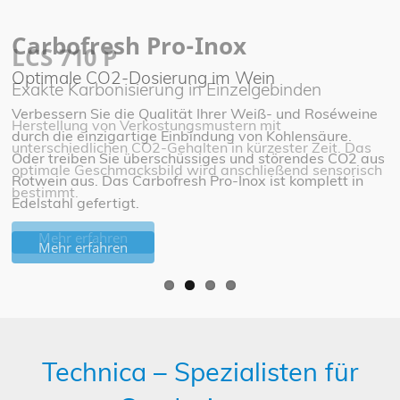
Carbofresh Pro-Inox
LCS 710 P
Optimale CO2-Dosierung im Wein
Exakte Karbonisierung in Einzelgebinden
Verbessern Sie die Qualität Ihrer Weiß- und Roséweine
Herstellung von Verkostungsmustern mit
durch die einzigartige Einbindung von Kohlensäure.
unterschiedlichen CO2-Gehalten in kürzester Zeit. Das
Oder treiben Sie überschüssiges und störendes CO2 aus
optimale Geschmacksbild wird anschließend sensorisch
Rotwein aus. Das Carbofresh Pro-Inox ist komplett in
bestimmt.
Edelstahl gefertigt.
Mehr erfahren
Mehr erfahren
Technica – Spezialisten für